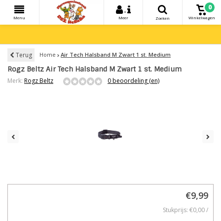
0
+
Menu
Meer
Winkelwagen
Zoeken
Terug
Home
Air Tech Halsband M Zwart 1 st. Medium
Rogz Beltz Air Tech Halsband M Zwart 1 st. Medium
Merk:
Rogz Beltz
0 beoordeling (en)
€9,99
Stukprijs: €0,00 /