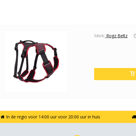
Merk:
Rogz Beltz
In de regio voor 14:00 uur voor 20:00 uur in huis