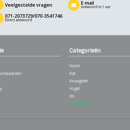
E-mail
Veelgestelde vragen
Antwoord in 1 uur
071-2073729/070-3541746
Direct antwoord
ie
Categorieën
Hond
oorwaarden
Kat
Knaagdier
cy
Vogel
Vis
Bekijk alles