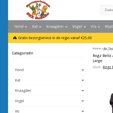
Hond
Kat
Knaagdier
Vogel
Vis
Rept
Gratis bezorgservice in de regio vanaf €25,00
Home
Air Te
Categorieën
Rogz Beltz 
Large
Merk:
Rogz 
Hond
Kat
Knaagdier
Vogel
Vis