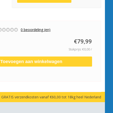
0 beoordeling (en)
€79,99
Stukprijs: €0,00 /
Toevoegen aan winkelwagen
GRATIS verzendkosten vanaf €60,00 tot 18kg heel Nederland