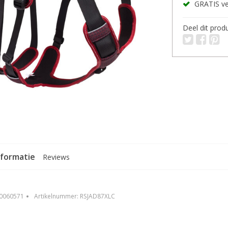
GRATIS ver
Deel dit prod
nformatie
Reviews
0060571
Artikelnummer:
RSJAD87XLC