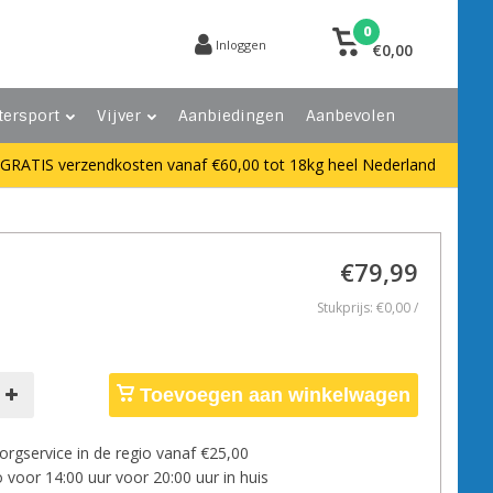
0
Inloggen
€0,00
tersport
Vijver
Aanbiedingen
Aanbevolen
GRATIS verzendkosten vanaf €60,00 tot 18kg heel Nederland
€79,99
Stukprijs: €0,00 /
Toevoegen aan winkelwagen
orgservice in de regio vanaf €25,00
 voor 14:00 uur voor 20:00 uur in huis