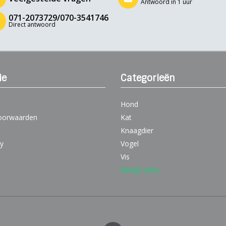
Antwoord in 1 uur
071-2073729/070-3541746
Direct antwoord
ie
Categorieën
Hond
oorwaarden
Kat
Knaagdier
cy
Vogel
Vis
Bekijk alles