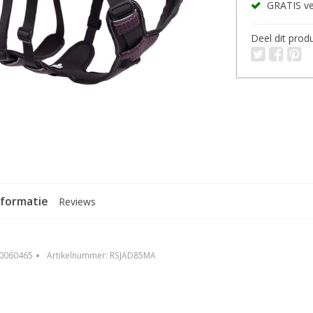
GRATIS ver
Deel dit prod
nformatie
Reviews
0060465
Artikelnummer:
RSJAD85MA