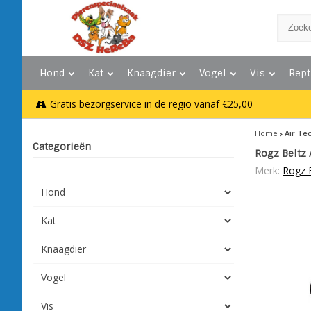
Hond
Kat
Knaagdier
Vogel
Vis
Rept
Gratis bezorgservice in de regio vanaf €25,00
Home
Air Te
Categorieën
Rogz Beltz 
Merk:
Rogz 
Hond
Kat
Knaagdier
Vogel
Vis