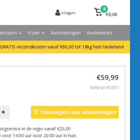
0
Inloggen
€0,00
tersport
Vijver
Aanbiedingen
Aanbevolen
GRATIS verzendkosten vanaf €60,00 tot 18kg heel Nederland
€59,99
Stukprijs: €0,00 /
Toevoegen aan winkelwagen
orgservice in de regio vanaf €25,00
 voor 14:00 uur voor 20:00 uur in huis