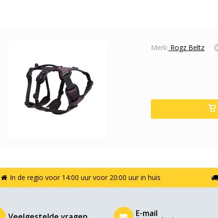
Merk:
Rogz Beltz
In de regio voor 14:00 uur voor 20:00 uur in huis
E-mail
Veelgestelde vragen