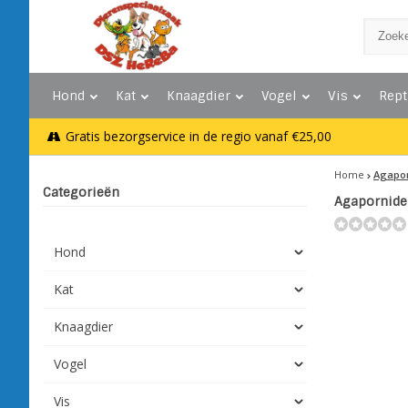
Hond
Kat
Knaagdier
Vogel
Vis
Rept
Gratis bezorgservice in de regio vanaf €25,00
Home
Agaporn
Categorieën
Agapornide 
Hond
Kat
Knaagdier
Vogel
Vis