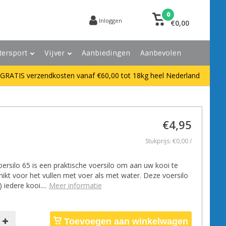
0
Inloggen
€0,00
tersport
Vijver
Aanbiedingen
Aanbevolen
GRATIS verzendkosten vanaf €60,00 tot 18kg heel Nederland
€4,95
Stukprijs: €0,00 /
ersilo 65 is een praktische voersilo om aan uw kooi te
ikt voor het vullen met voer als met water. Deze voersilo
 iedere kooi....
Meer informatie
Toevoegen aan winkelwagen