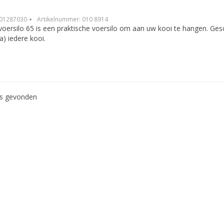
01287030
Artikelnummer:
010 8914
oersilo 65 is een praktische voersilo om aan uw kooi te hangen. Gesc
a) iedere kooi.
ws gevonden