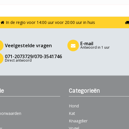
In de regio voor 14:00 uur voor 20:00 uur in huis
E-mail
Veelgestelde vragen
Antwoord in 1 uur
071-2073729/070-3541746
Direct antwoord
ie
Categorieën
Hond
oorwaarden
Kat
Knaagdier
cy
Vogel