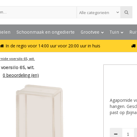
Alle categorieën
ielen
Schoonmaak en ongedierte
Grootvee
Tuin
Rui
In de regio voor 14:00 uur voor 20:00 uur in huis
ide voersilo 65, wit.
voersilo 65, wit.
0 beoordeling (en)
Agapornide vo
hangen. Gesch
past op (bijna)