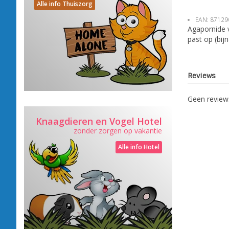
Alle info Thuiszorg
EAN:
87129
Agapornide v
past op (bijn
Reviews
Geen revie
Knaagdieren en Vogel Hotel
zonder zorgen op vakantie
Alle info Hotel